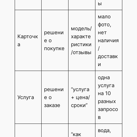
ы
мало
фото,
модель/
решени
нет
Карточк
характе
е о
наличия
а
ристики
покупке
/
/отзывы
доставк
и
одна
услуга
решени
“услуга
на 10
Услуга
е о
+ цена/
разных
заказе
сроки”
запросо
в
вода,
“как