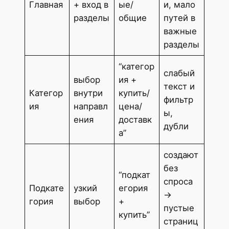
Главная
+ вход в
ые/
и, мало
разделы
общие
путей в
важные
разделы
“категор
слабый
выбор
ия +
текст и
Категор
внутри
купить/
фильтр
ия
направл
цена/
ы,
ения
доставк
дубли
а”
создают
без
“подкат
спроса
Подкате
узкий
егория
→
гория
выбор
+
пустые
купить”
страниц