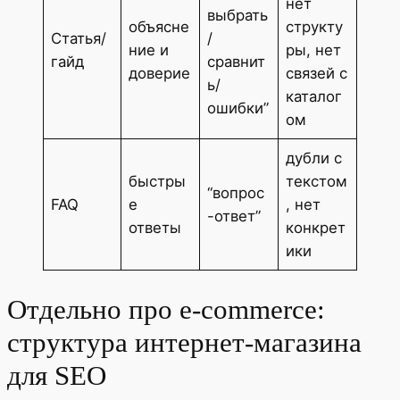
нет
выбрать
объясне
структу
Статья/
/
ние и
ры, нет
гайд
сравнит
доверие
связей с
ь/
каталог
ошибки”
ом
дубли с
быстры
текстом
“вопрос
FAQ
е
, нет
-ответ”
ответы
конкрет
ики
Отдельно про e-commerce:
структура интернет-магазина
для SEO