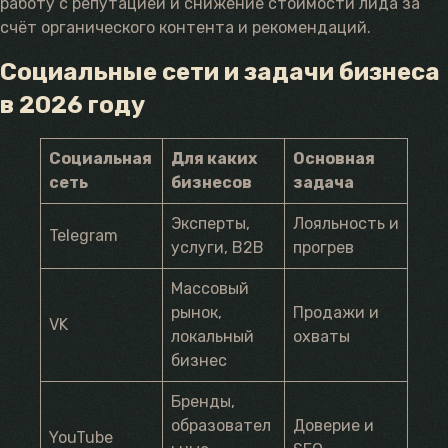
работу с репутацией и снижение стоимости лида за
счёт органического контента и рекомендаций.
Социальные сети и задачи бизнеса
в 2026 году
Социальная
Для каких
Основная
сеть
бизнесов
задача
Эксперты,
Лояльность и
Telegram
услуги, B2B
прогрев
Массовый
рынок,
Продажи и
VK
локальный
охваты
бизнес
Бренды,
образовател
Доверие и
YouTube