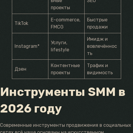
ьные
SEO
проекты
E-commerce,
Быстрые
TikTok
FMCG
продажи
Имидж и
Услуги,
Instagram*
вовлечённос
lifestyle
ть
Контентные
Трафик и
Дзен
проекты
видимость
Инструменты SMM в
2026 году
Современные инструменты продвижения в социальных
сетях всё чаще основаны на искусственном