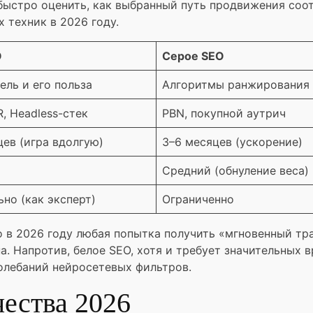
быстро оценить, как выбранный путь продвижения соо
 техник в 2026 году.
O
Серое SEO
ель и его польза
Алгоритмы ранжирования
R, Headless-стек
PBN, покупной аутрич
цев (игра вдолгую)
3–6 месяцев (ускорение)
Средний (обнуление веса)
но (как эксперт)
Ограниченно
о в 2026 году любая попытка получить «мгновенный тр
. Напротив, белое SEO, хотя и требует значительных
олебаний нейросетевых фильтров.
чества 2026