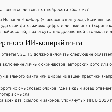
к: является ли текст от нейросети «белым»?
а Human-in-the-loop («человек в контуре»). Если вы пр
 туда свои фото, живые цифры и личный опыт (Experien
 нейросетей, а за отсутствие добавочной стоимости д
пертного ИИ-копирайтинга
в ответы SGE, ТЗ должно включать следующие обязател
ое включение личных скриншотов, авторских фото или 
уникального факта или цифры из вашей практики (напр
 коротких смысловых блоков, где каждый абзац отвечае
потери смысла.
ка всех дат, ссылок и законов, упомянутых ИИ. В 2026