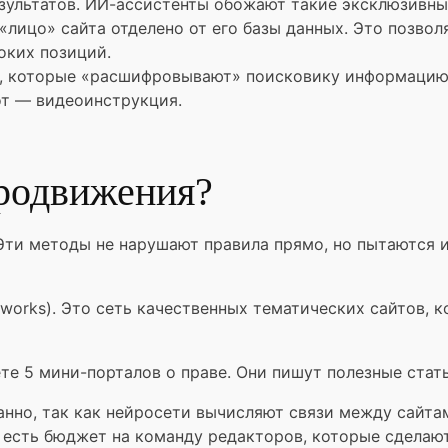
зультатов. ИИ-ассистенты обожают такие эксклюзивны
 «лицо» сайта отделено от его базы данных. Это позвол
оких позиций.
е, которые «расшифровывают» поисковику информацию. Р
вот — видеоинструкция.
продвижения?
Эти методы не нарушают правила прямо, но пытаются и
tworks). Это сеть качественных тематических сайтов, 
те 5 мини-порталов о праве. Они пишут полезные стат
анно, так как нейросети вычисляют связи между сайта
с есть бюджет на команду редакторов, которые сделаю