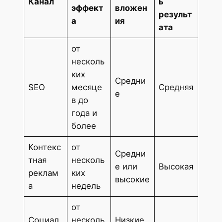
Канал
ь
эффект
вложен
результ
а
ия
ата
от
несколь
ких
Средни
SEO
месяце
Средняя
е
в до
года и
более
Контекс
от
Средни
тная
несколь
е или
Высокая
реклам
ких
высокие
а
недель
от
Социал
несколь
Низкие