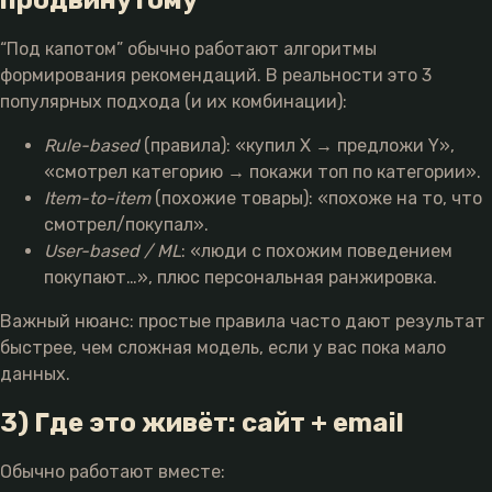
продвинутому
“Под капотом” обычно работают алгоритмы
формирования рекомендаций. В реальности это 3
популярных подхода (и их комбинации):
Rule-based
(правила): «купил X → предложи Y»,
«смотрел категорию → покажи топ по категории».
Item-to-item
(похожие товары): «похоже на то, что
смотрел/покупал».
User-based / ML
: «люди с похожим поведением
покупают…», плюс персональная ранжировка.
Важный нюанс: простые правила часто дают результат
быстрее, чем сложная модель, если у вас пока мало
данных.
3) Где это живёт: сайт + email
Обычно работают вместе: