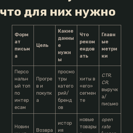
что для них нужно
Какие
Форм
Что
Главн
данны
ат
реком
ые
Цель
е
письм
ендов
метри
нужн
а
ать
ки
ы
Персо
просмо
CTR
,
нальн
Прогре
тры
хиты в
CR
,
ый топ
в и
катего
«его»
выручк
по
покупк
рий/
сегмен
а/
интер
а
бренд
те
письмо
есам
ов
новые
open
истор
Новин
товары
rate
Возвра
ия