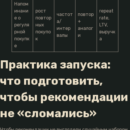
Напом
инани
рост
repeat
частот
повтор
е о
повтор
rate,
а/
+
регуля
ных
LTV,
интер
аналог
рной
покупо
выручк
валы
и
покупк
к
а
е
Практика запуска:
что подготовить,
чтобы рекомендации
не «сломались»
Чтобы рекомендации не выглядели случайным набором