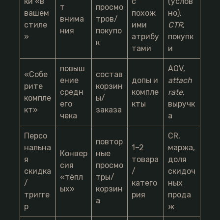
ки «в
с
(услов
т
просмо
вашем
похож
но),
внима
тров/
стиле
ими
CTR
,
ния
покупо
»
атрибу
покупк
к
тами
и
повыш
AOV,
«Собе
состав
ение
допы и
attach
рите
корзин
средн
компле
rate
,
компле
ы/
его
кты
выручк
кт»
заказа
чека
а
Персо
CR,
повтор
нальна
1–2
маржа,
Конвер
ные
я
товара
доля
сия
просмо
скидка
/
скидоч
«тёпл
тры/
/
катего
ных
ых»
корзин
тригге
рия
прода
а
р
ж