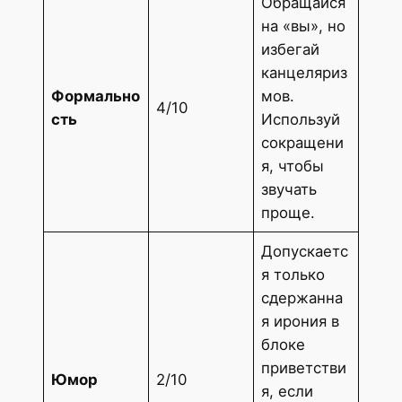
Обращайся
на «вы», но
избегай
канцеляриз
Формально
мов.
4/10
сть
Используй
сокращени
я, чтобы
звучать
проще.
Допускаетс
я только
сдержанна
я ирония в
блоке
приветстви
Юмор
2/10
я, если