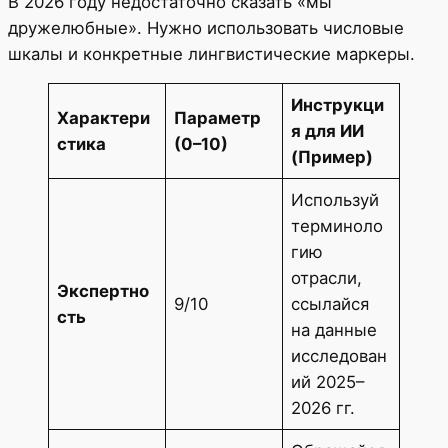
В 2026 году недостаточно сказать «мы
дружелюбные». Нужно использовать числовые
шкалы и конкретные лингвистические маркеры.
Инструкци
Характери
Параметр
я для ИИ
стика
(0–10)
(Пример)
Используй
терминоло
гию
отрасли,
Экспертно
9/10
ссылайся
сть
на данные
исследован
ий 2025–
2026 гг.