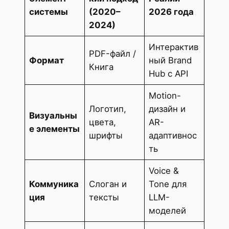
системы
(2020–
2026 года
2024)
Интерактив
PDF-файл /
Формат
ный Brand
Книга
Hub с API
Motion-
Логотип,
дизайн и
Визуальны
цвета,
AR-
е элементы
шрифты
адаптивнос
ть
Voice &
Коммуника
Слоган и
Tone для
ция
тексты
LLM-
моделей