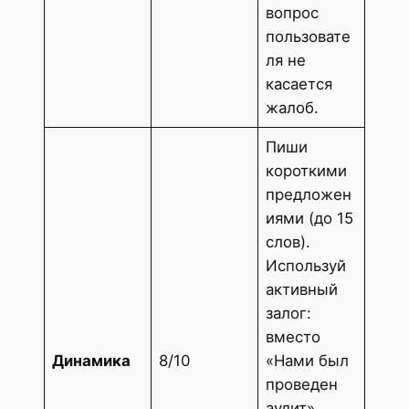
вопрос
пользовате
ля не
касается
жалоб.
Пиши
короткими
предложен
иями (до 15
слов).
Используй
активный
залог:
вместо
Динамика
8/10
«Нами был
проведен
аудит»