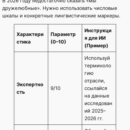
В 2026 году недостаточно сказать «мы
дружелюбные». Нужно использовать числовые
шкалы и конкретные лингвистические маркеры.
Инструкци
Характери
Параметр
я для ИИ
стика
(0–10)
(Пример)
Используй
терминоло
гию
отрасли,
Экспертно
9/10
ссылайся
сть
на данные
исследован
ий 2025–
2026 гг.