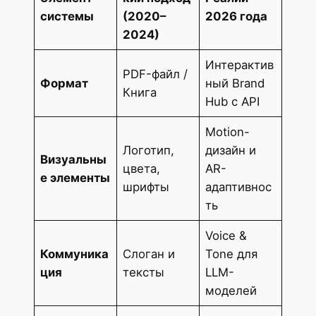
системы
(2020–
2026 года
2024)
Интерактив
PDF-файл /
Формат
ный Brand
Книга
Hub с API
Motion-
Логотип,
дизайн и
Визуальны
цвета,
AR-
е элементы
шрифты
адаптивнос
ть
Voice &
Коммуника
Слоган и
Tone для
ция
тексты
LLM-
моделей