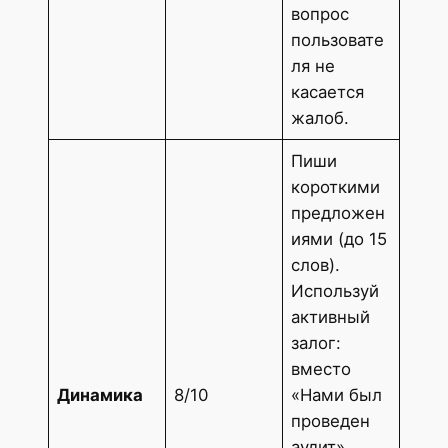
вопрос
пользовате
ля не
касается
жалоб.
Пиши
короткими
предложен
иями (до 15
слов).
Используй
активный
залог:
вместо
Динамика
8/10
«Нами был
проведен
аудит»