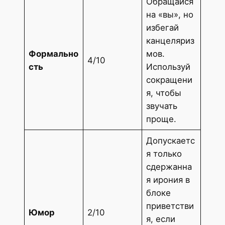
Обращайся
на «вы», но
избегай
канцеляриз
Формально
мов.
4/10
сть
Используй
сокращени
я, чтобы
звучать
проще.
Допускаетс
я только
сдержанна
я ирония в
блоке
приветстви
Юмор
2/10
я, если