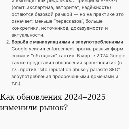
и выглядят как
people-first
. Принципы E-E-A-T
(опыт, экспертиза, авторитет, надёжность)
остаются базовой рамкой — но на практике это
означает: меньше “пересказов”, больше
конкретики, источников, доказуемости и
актуальности.
Борьба с манипуляциями и злоупотреблениями
Google усилил enforcement против разных форм
спама и “обходных” тактик. В марте 2024 Google
также представил обновления spam-политик (в
т.ч. против “site reputation abuse / parasite SEO”,
злоупотребления просроченными доменами и
т.п.).
Как обновления 2024–2025
изменили рынок?