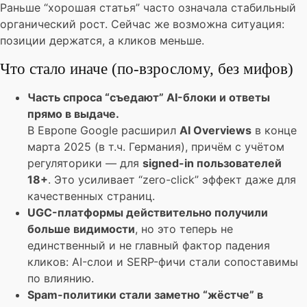
Раньше “хорошая статья” часто означала стабильный
органический рост. Сейчас же возможна ситуация:
позиции держатся, а кликов меньше.
Что стало иначе (по-взрослому, без мифов)
Часть спроса “съедают” AI-блоки и ответы
прямо в выдаче.
В Европе Google расширил
AI Overviews
в конце
марта 2025 (в т.ч. Германия), причём с учётом
регуляторики — для
signed-in пользователей
18+
. Это усиливает “zero-click” эффект даже для
качественных страниц.
UGC-платформы действительно получили
больше видимости
, но это теперь не
единственный и не главный фактор падения
кликов: AI-слои и SERP-фичи стали сопоставимы
по влиянию.
Spam-политики стали заметно “жёстче” в