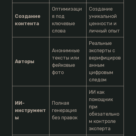
Оптимизаци
Создание
Создание
я под
уникальной
контента
ключевые
ценности и
слова
личный опыт
Реальные
Анонимные
эксперты с
тексты или
верифициров
Авторы
фейковые
анным
фото
цифровым
следом
ИИ как
помощник
ИИ-
Полная
при
инструмент
генерация
обязательно
ы
без правок
м контроле
эксперта