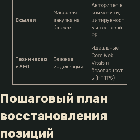
Авторитет в
Массовая
комьюнити,
Ссылки
закупка на
цитируемост
биржах
ь и гостевой
PR
Идеальные
Core Web
Техническо
Базовая
Vitals и
е SEO
индексация
безопасност
ь (HTTPS)
Пошаговый план
восстановления
позиций