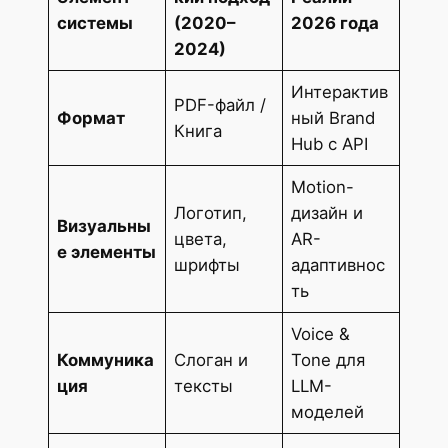
системы
(2020–
2026 года
2024)
Интерактив
PDF-файл /
Формат
ный Brand
Книга
Hub с API
Motion-
Логотип,
дизайн и
Визуальны
цвета,
AR-
е элементы
шрифты
адаптивнос
ть
Voice &
Коммуника
Слоган и
Tone для
ция
тексты
LLM-
моделей