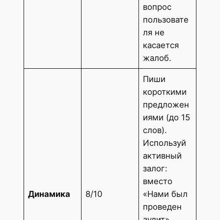
вопрос
пользовате
ля не
касается
жалоб.
Пиши
короткими
предложен
иями (до 15
слов).
Используй
активный
залог:
вместо
Динамика
8/10
«Нами был
проведен
аудит»