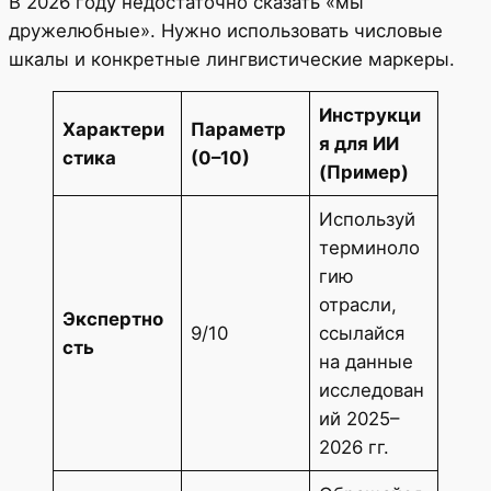
В 2026 году недостаточно сказать «мы
дружелюбные». Нужно использовать числовые
шкалы и конкретные лингвистические маркеры.
Инструкци
Характери
Параметр
я для ИИ
стика
(0–10)
(Пример)
Используй
терминоло
гию
отрасли,
Экспертно
9/10
ссылайся
сть
на данные
исследован
ий 2025–
2026 гг.