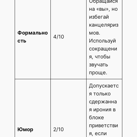
Обращайся
на «вы», но
избегай
канцеляриз
Формально
мов.
4/10
сть
Используй
сокращени
я, чтобы
звучать
проще.
Допускаетс
я только
сдержанна
я ирония в
блоке
приветстви
Юмор
2/10
я, если