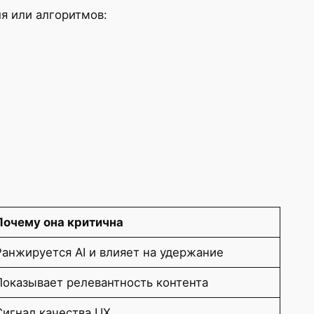
ля или алгоритмов:
Почему она критична
Ранжируется AI и влияет на удержание
Показывает релевантность контента
Сигнал качества UX