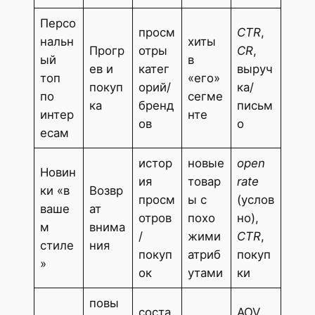
Персо
просм
CTR
,
нальн
хиты
Прогр
отры
CR
,
ый
в
ев и
катег
выруч
топ
«его»
покуп
орий/
ка/
по
сегме
ка
бренд
письм
интер
нте
ов
о
есам
истор
новые
open
Новин
ия
товар
rate
ки «в
Возвр
просм
ы с
(услов
ваше
ат
отров
похо
но),
м
внима
/
жими
CTR
,
стиле
ния
покуп
атриб
покуп
»
ок
утами
ки
повы
соста
AOV,