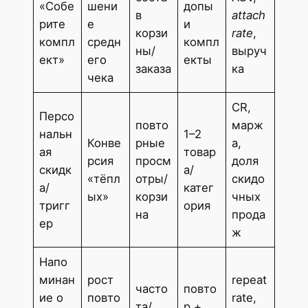
«Собе
шени
допы
в
attach
рите
е
и
корзи
rate
,
компл
средн
компл
ны/
выруч
ект»
его
екты
заказа
ка
чека
CR,
Персо
повто
марж
нальн
1–2
Конве
рные
а,
ая
товар
рсия
просм
доля
скидк
а/
«тёпл
отры/
скидо
а/
катег
ых»
корзи
чных
тригг
ория
на
прода
ер
ж
Напо
минан
рост
repeat
часто
повто
ие о
повто
rate,
та/
р +