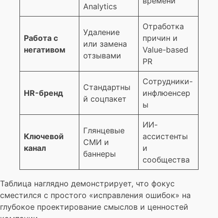
времени
Analytics
Отработка
Удаление
Работа с
причин и
или замена
негативом
Value-based
отзывами
PR
Сотрудники-
Стандартны
HR-бренд
инфлюенсер
й соцпакет
ы
ИИ-
Глянцевые
Ключевой
ассистенты
СМИ и
канал
и
баннеры
сообщества
Таблица наглядно демонстрирует, что фокус
сместился с простого «исправления ошибок» на
глубокое проектирование смыслов и ценностей