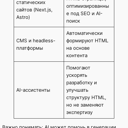
статических
оптимизированны
сайтов (Next.js,
е под SEO и AI-
Astro)
поиск
Автоматически
CMS и headless-
формируют HTML
платформы
на основе
контента
Помогают
ускорять
разработку и
AI-ассистенты
улучшать
структуру HTML,
но не заменяют
экспертизу
Важно понимать: AI может помочь в генерации