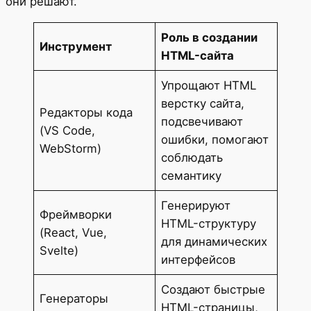
они решают.
Роль в создании
Инструмент
HTML-сайта
Упрощают HTML
верстку сайта,
Редакторы кода
подсвечивают
(VS Code,
ошибки, помогают
WebStorm)
соблюдать
семантику
Генерируют
Фреймворки
HTML-структуру
(React, Vue,
для динамических
Svelte)
интерфейсов
Создают быстрые
Генераторы
HTML-страницы,