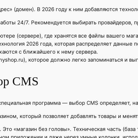
рес» (домен). В 2026 году к ним добавляются технол
работы 24/7. Рекомендуется выбирать провайдеров,
ере (сервере), где хранятся все файлы вашего мага
хнология 2026 года, которая распределяет данные по
ужаются с ближайшего к нему сервера.
yshop.ru), которое должно легко запоминаться и вы
бор CMS
специальная программа — выбор CMS определяет, нас
азином, который позволяет добавлять товары и меня
 Это «магазин без головы». Техническая часть (база
ьном приложении и даже через умные колонки, испол