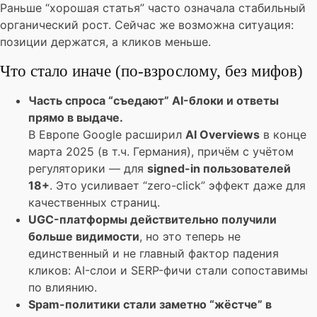
Раньше “хорошая статья” часто означала стабильный
органический рост. Сейчас же возможна ситуация:
позиции держатся, а кликов меньше.
Что стало иначе (по-взрослому, без мифов)
Часть спроса “съедают” AI-блоки и ответы
прямо в выдаче.
В Европе Google расширил
AI Overviews
в конце
марта 2025 (в т.ч. Германия), причём с учётом
регуляторики — для
signed-in пользователей
18+
. Это усиливает “zero-click” эффект даже для
качественных страниц.
UGC-платформы действительно получили
больше видимости
, но это теперь не
единственный и не главный фактор падения
кликов: AI-слои и SERP-фичи стали сопоставимы
по влиянию.
Spam-политики стали заметно “жёстче” в