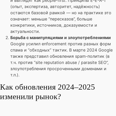
и выглядят как
people-first
. Принципы E-E-A-T
(опыт, экспертиза, авторитет, надёжность)
остаются базовой рамкой — но на практике это
означает: меньше “пересказов”, больше
конкретики, источников, доказуемости и
актуальности.
Борьба с манипуляциями и злоупотреблениями
Google усилил enforcement против разных форм
спама и “обходных” тактик. В марте 2024 Google
также представил обновления spam-политик (в
т.ч. против “site reputation abuse / parasite SEO”,
злоупотребления просроченными доменами и
т.п.).
Как обновления 2024–2025
изменили рынок?