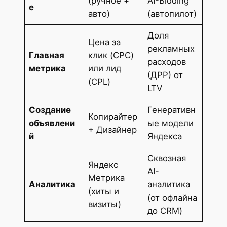
(ручное +
AI-Bidding
е
авто)
(автопилот)
Доля
Цена за
рекламных
Главная
клик (CPC)
расходов
метрика
или лид
(ДРР) от
(CPL)
LTV
Создание
Генеративн
Копирайтер
объявлени
ые модели
+ Дизайнер
й
Яндекса
Сквозная
Яндекс
AI-
Метрика
Аналитика
аналитика
(хиты и
(от офлайна
визиты)
до CRM)