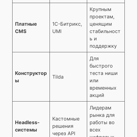
Крупным
проектам,
Платные
1С-Битрикс,
ценящим
CMS
UMI
стабильност
ь и
поддержку
Для
быстрого
Конструктор
теста ниши
Tilda
ы
или
временных
акций
Лидерам
рынка для
Кастомные
Headless-
работы во
решения
системы
всех
через API