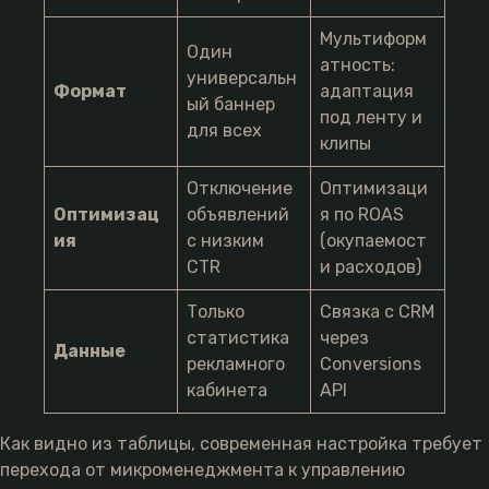
Мультиформ
Один
атность:
универсальн
Формат
адаптация
ый баннер
под ленту и
для всех
клипы
Отключение
Оптимизаци
Оптимизац
объявлений
я по ROAS
ия
с низким
(окупаемост
CTR
и расходов)
Только
Связка с CRM
статистика
через
Данные
рекламного
Conversions
кабинета
API
Как видно из таблицы, современная настройка требует
перехода от микроменеджмента к управлению