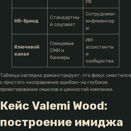
PR
Сотрудники-
Стандартны
HR-бренд
инфлюенсер
й соцпакет
ы
ИИ-
Глянцевые
Ключевой
ассистенты
СМИ и
канал
и
баннеры
сообщества
Таблица наглядно демонстрирует, что фокус сместился
с простого «исправления ошибок» на глубокое
проектирование смыслов и ценностей компании.
Кейс Valemi Wood:
построение имиджа