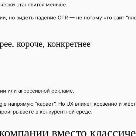
ически становится меньше.
и, но видеть падение CTR — не потому что сайт “пло
рее, короче, конкретнее
ии или агрессивной рекламе.
ogle напрямую “карает”. Но UX влияет косвенно и жёс
проигрываете в конкурентной среде.
компании вместо классич