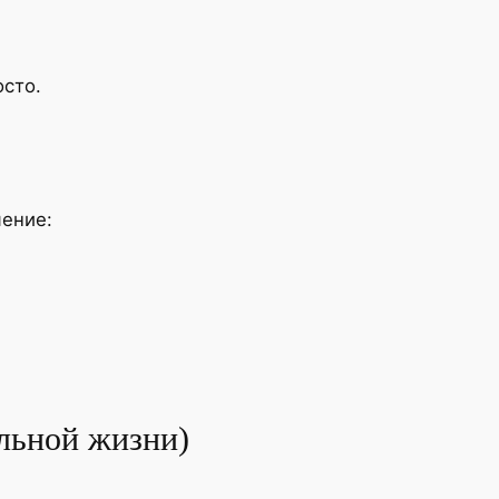
осто.
мение:
альной жизни)