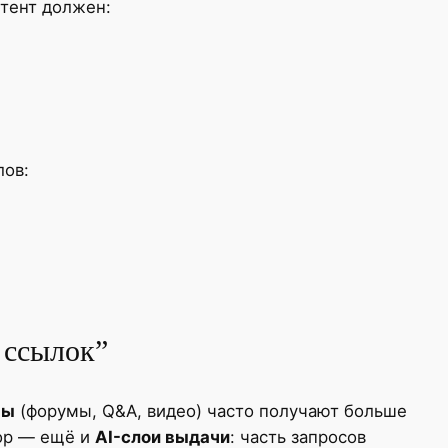
нтент должен:
лов:
 ссылок”
мы
(форумы, Q&A, видео) часто получают больше
тор — ещё и
AI-слои выдачи
: часть запросов