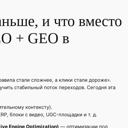
аньше, и что вместо
EO + GEO в
авила стали сложнее, а клики стали дороже».
учить стабильный поток переходов. Сегодня эта
ительному контексту).
RP, блоки с видео, UGC-площадки и т. д.
ive Engine Optimization)
— оптимизации под