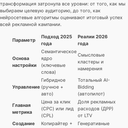
трансформация затронула все уровни: от того, как мы
выбираем целевую аудиторию, до того, как
нейросетевые алгоритмы оценивают итоговый успех
всей рекламной кампании.
Подход 2025
Реалии 2026
Параметр
года
года
Семантическое
Смысловые
Основа
ядро
кластеры и
настройки
(ключевые
намерения
слова)
Гибридное
Тотальный AI-
Управление
(ручное +
Bidding
авто)
(автопилот)
Цена за клик
Доля рекламных
Главная
(CPC) или лид
расходов (ДРР)
метрика
(CPL)
от LTV
Создание
Копирайтер +
Генеративные